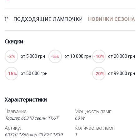
УЛ"
ПОДХОДЯЩИЕ ЛАМПОЧКИ
НОВИНКИ СЕЗОНА
Скидки
от 5 000 грн
от 10 000 грн
от 20 000 грн
-3%
-5%
-10%
от 50 000 грн
от 99 000 грн
-15%
-20%
Характеристики
Название
Мощность ламп
Торшер 60310 серии "ПУЛ"
60 W
Артикул
Количество ламп
60310-1366-кор 23 Е27-1339
1