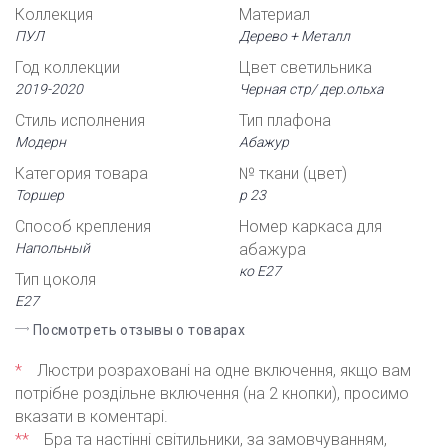
Коллекция
Материал
ПУЛ
Дерево + Металл
Год коллекции
Цвет светильника
2019-2020
Черная стр/ дер.ольха
Стиль исполнения
Тип плафона
Модерн
Абажур
Категория товара
№ ткани (цвет)
Торшер
р 23
Способ крепления
Номер каркаса для
Напольный
абажура
ко Е27
Тип цоколя
Е27
Посмотреть отзывы о товарах
*
Люстри розраховані на одне включення, якщо вам
потрібне роздільне включення (на 2 кнопки), просимо
вказати в коментарі.
**
Бра та настінні світильники, за замовчуванням,