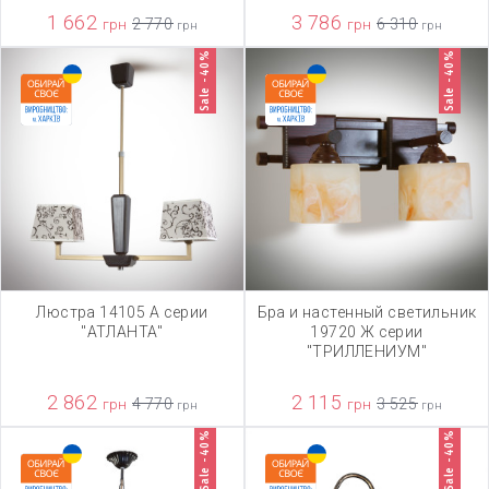
1 662
3 786
грн
2 770
грн
6 310
грн
грн
Sale -40%
Sale -40%
Люстра 14105 А серии
Бра и настенный светильник
"АТЛАНТА"
19720 Ж серии
"ТРИЛЛЕНИУМ"
2 862
2 115
грн
4 770
грн
3 525
грн
грн
Sale -40%
Sale -40%