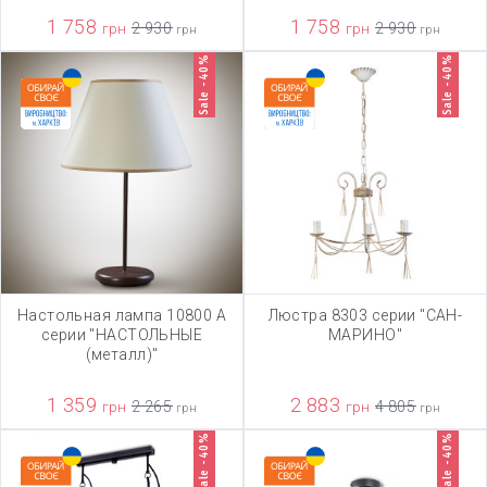
1 758
1 758
грн
2 930
грн
2 930
грн
грн
Sale -40%
Sale -40%
Настольная лампа 10800 А
Люстра 8303 серии "САН-
серии "НАСТОЛЬНЫЕ
МАРИНО"
(металл)"
1 359
2 883
грн
2 265
грн
4 805
грн
грн
Sale -40%
Sale -40%