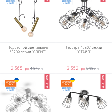
Подвесной светильник
Люстра 40807 серии
60209 серии "СПЛИТ"
"СТАЙЛ"
2 565
3 552
грн
4 275
грн
5 920
грн
грн
Sale -40%
Sale -40%