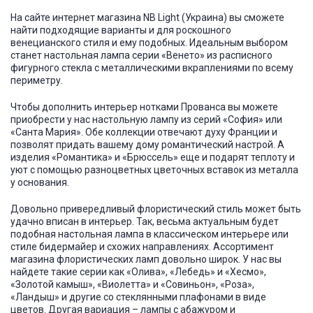
На сайте интернет магазина
NB Light
(Украина) вы сможете
найти подходящие варианты и для роскошного
венецианского стиля и ему подобных. Идеальным выбором
станет настольная лампа серии «Венето» из расписного
фигурного стекла с металлическими вкраплениями по всему
периметру.
Чтобы дополнить интерьер нотками Прованса вы можете
приобрести у нас настольную лампу из серий «София» или
«Санта Мария». Обе коллекции отвечают духу Франции и
позволят придать вашему дому романтический настрой. А
изделия «Романтика» и «Брюссель» еще и подарят теплоту и
уют с помощью разноцветных цветочных вставок из металла
у основания.
Довольно привередливый флористический стиль может быть
удачно вписан в интерьер. Так, весьма актуальным будет
подобная настольная лампа в классическом интерьере или
стиле бидермайер и схожих направлениях. Ассортимент
магазина флористических ламп довольно широк. У нас вы
найдете такие серии как «Олива», «Лебедь» и «Хесмо»,
«Золотой камыш», «Виолетта» и «Совиньон», «Роза»,
«Ландыш» и другие со стеклянными плафонами в виде
цветов. Другая вариация – лампы с абажуром и