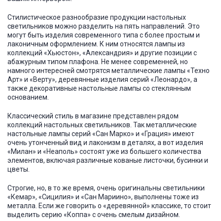
Стилистическое разнообразие продукции настольных
светильников можно разделить на пять направлений. Это
могут быть изделия современного типа с более простым и
лаконичным оформлением. К ним относятся лампы из
коллекций «Хьюстон», «Александрия» и другие позиции с
абажурным типом плафона. Не менее современней, но
намного интересней смотрятся металлические лампы «Техно
Арт» и «Верту», деревянные изделия серий «Леонардо», а
также декоративные настольные лампы со стеклянным
основанием.
Классический стиль в магазине представлен рядом
коллекций настольных светильников. Так металлические
настольные лампы серий «Сан Марко» и «Грация» имеют
очень утонченный вид и лаконизм в деталях, а вот изделия
«Милан» и «Неаполь» состоят уже из большего количества
элементов, включая различные кованые листочки, бусинки и
цветы.
Строгие, но, в то же время, очень оригинальны светильники
«Кемар», «Сицилия» и «Сан Мариино», выполнены тоже из
металла. Если же говорить о «деревянной» классике, то стоит
выделить серию «Коппа» с очень смелым дизайном.