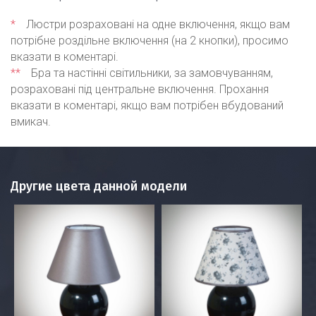
*
Люстри розраховані на одне включення, якщо вам
потрібне роздільне включення (на 2 кнопки), просимо
вказати в коментарі.
**
Бра та настінні світильники, за замовчуванням,
розраховані під центральне включення. Прохання
вказати в коментарі, якщо вам потрібен вбудований
вмикач.
Другие цвета данной модели