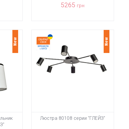
5265
грн
New
New
ильник
Люстра 80108 серии "ГЛЕЙЗ"
НУ
ТОВАР ДОБАВЛЕН В КОРЗИНУ
ТО
В КОРЗИНУ
З"