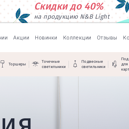
Скидки до 40%
на продукцию N&B Light
нии
Акции
Новинки
Коллекции
Отзывы
К
Под
Точечные
Подвесные
Торшеры
для
светильники
светильники
кар
ция