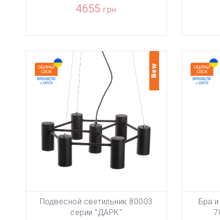
4655
грн
New
Подвесной светильник 80003
Бра и
ТОВАР ДО
В КОРЗИНУ
серии "ДАРК"
7