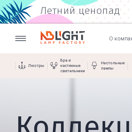
Летний ценопад
О компа
Бра и
Настольные
Люстры
настенные
лампы
светильники
Коллек