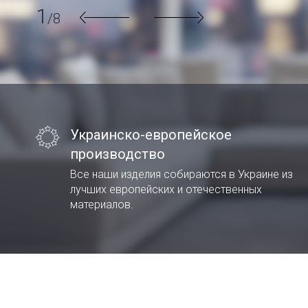
1
2
3
4
5
6
7
8
/8
/8
/8
/8
/8
/8
/8
/8
Украинско-европейское
производство
Все наши изделия собираются в Украине из
лучших европейских и отечественных
материалов.