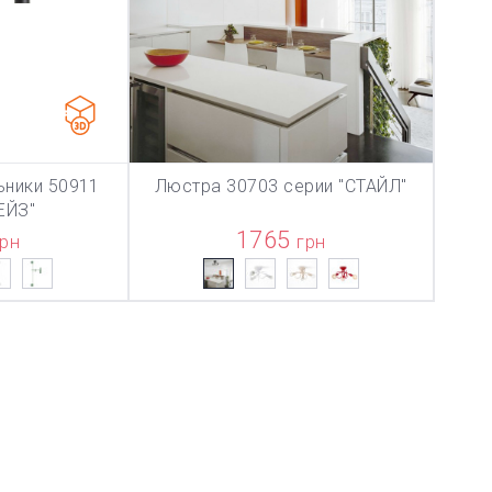
ьники 50911
Люстра 30703 серии "СТАЙЛ"
ТОВАР ДОБАВЛЕН В КОРЗИНУ
ТОВАР ДОБАВЛЕН В КОРЗИНУ
ТОВ
ЗИНУ
В КОРЗИНУ
ЕЙЗ"
1765
грн
грн