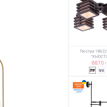
Люстра 18622
В КОР
"ХЬЮСТ
8870