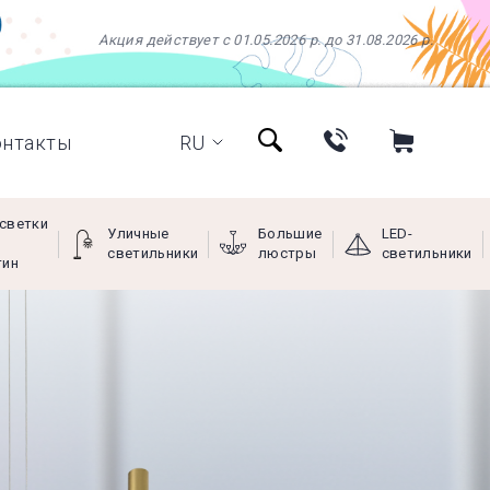
Акция действует с 01.05.2026 р. до 31.08.2026 р.
онтакты
RU
светки
Уличные
Большие
LED-
светильники
люстры
светильники
тин
+38 (097) 966-77-66
+38 (066) 249-68-88
+38 (093) 269-68-88
(viber)
Пн - Пт с 9:00 до 18:00,
Сб с 10:00 до 16:00