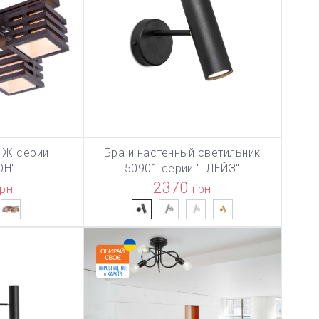
 Ж серии
Бра и настенный светильник
ТОВАР ДОБАВЛЕН В КОРЗИНУ
ТОВ
ЗИНУ
В КОРЗИНУ
ОН"
50901 серии "ГЛЕЙЗ"
2370
грн
грн