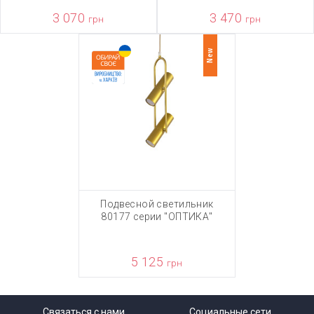
3 070
3 470
грн
грн
New
Подвесной светильник
80177 серии "ОПТИКА"
5 125
грн
Связаться с нами
Социальные сети