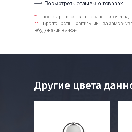
Посмотреть отзывы о товарах
*
Люстри розраховані на одне включення, я
**
Бра та настінні світильники, за замовчу
вбудований вмикач.
Другие цвета данн