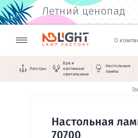
Летний ценопад
О компа
Бра и
Настольные
Люстры
настенные
лампы
светильники
Гл
Настольная лам
70700