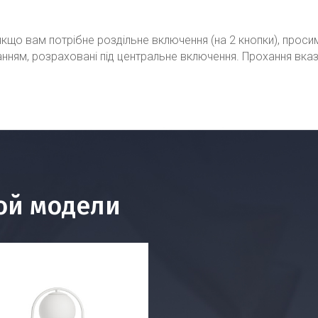
кщо вам потрібне роздільне включення (на 2 кнопки), проси
ванням, розраховані під центральне включення. Прохання вка
ой модели