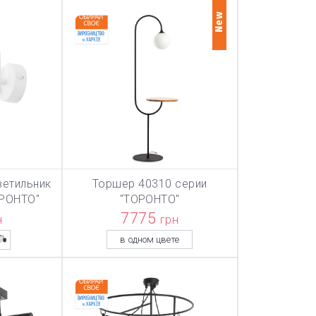
New
ветильник
Торшер 40310 серии
ТОВАР ДОБАВЛЕН В КОРЗИНУ
ТОВАР ДОБА
НУ
В КОРЗИНУ
ОРОНТО"
"ТОРОНТО"
7775
н
грн
в одном цвете