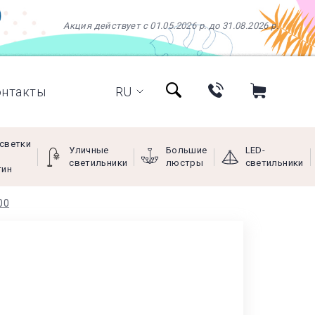
Акция действует с 01.05.2026 р. до 31.08.2026 р.
онтакты
RU
светки
Уличные
Большие
LED-
светильники
люстры
светильники
тин
00
+38 (097) 966-77-66
+38 (066) 249-68-88
+38 (093) 269-68-88
(viber)
Пн - Пт с 9:00 до 18:00,
Сб с 10:00 до 16:00