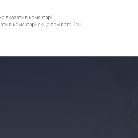
мо вказати в коментарі.
зати в коментарі, якщо вам потрібен