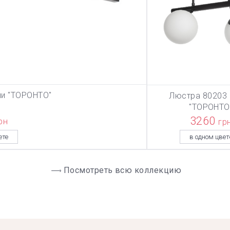
ии "ТОРОНТО"
Люстра 80203 
ЗИНУ
В КОРЗИ
"ТОРОНТО
3260
рн
гр
ете
в одном цвет
Посмотреть всю коллекцию