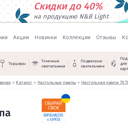
Скидки до 40%
на продукцию N&B Light
нии
Акции
Новинки
Коллекции
Отзывы
К
Под
Точечные
Подвесные
Торшеры
для
светильники
светильники
кар
авная
Каталог
Настольные лампы
Настольная лампа 707
па