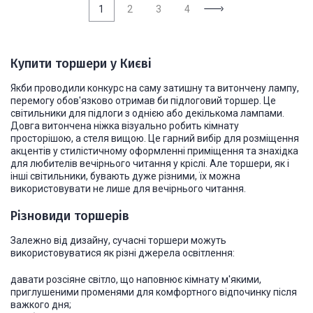
1
2
3
4
Купити торшери у Києві
Якби проводили конкурс на саму затишну та витончену лампу,
перемогу обов'язково отримав би
підлоговий торшер
. Це
світильники для підлоги з однією або декількома лампами.
Довга витончена ніжка візуально робить кімнату
просторішою, а стеля вищою. Це гарний вибір для розміщення
акцентів у стилістичному оформленні приміщення та знахідка
для любителів вечірнього читання у кріслі. Але торшери, як і
інші світильники, бувають дуже різними, їх можна
використовувати не лише для вечірнього читання.
Різновиди торшерів
Залежно від дизайну, сучасні торшери можуть
використовуватися як різні джерела освітлення:
давати розсіяне світло, що наповнює кімнату м'якими,
приглушеними променями для комфортного відпочинку після
важкого дня;