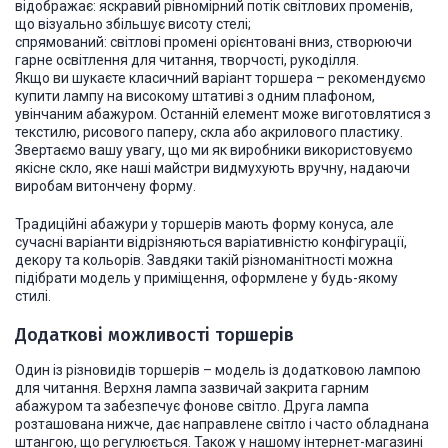
відображає: яскравий рівномірний потік світлових променів,
що візуально збільшує висоту стелі;
спрямований: світлові промені орієнтовані вниз, створюючи
гарне освітлення для читання, творчості, рукоділля.
Якщо ви шукаєте класичний варіант торшера – рекомендуємо
купити лампу на високому штативі з одним плафоном,
увінчаним абажуром. Останній елемент може виготовлятися з
текстилю, рисового паперу, скла або акрилового пластику.
Звертаємо вашу увагу, що ми як виробники використовуємо
якісне скло, яке наші майстри видмухують вручну, надаючи
виробам витончену форму.
Традиційні абажури у торшерів мають форму конуса, але
сучасні варіанти відрізняються варіативністю конфігурації,
декору та кольорів. Завдяки такій різноманітності можна
підібрати модель у приміщення, оформлене у будь-якому
стилі.
Додаткові можливості торшерів
Один із різновидів торшерів – модель із додатковою лампою
для читання. Верхня лампа зазвичай закрита гарним
абажуром та забезпечує фонове світло. Друга лампа
розташована нижче, дає направлене світло і часто обладнана
штангою, що регулюється. Також у нашому інтернет-магазині