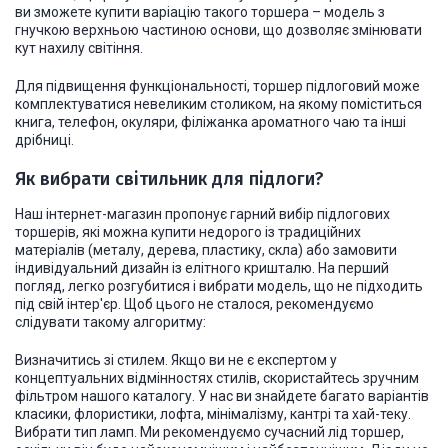
ви зможете купити варіацію такого торшера – модель з
гнучкою верхньою частиною основи, що дозволяє змінювати
кут нахилу світіння.
Для підвищення функціональності, торшер підлоговий може
комплектуватися невеликим столиком, на якому поміститься
книга, телефон, окуляри, філіжанка ароматного чаю та інші
дрібниці.
Як вибрати світильник для підлоги?
Наш інтернет-магазин пропонує гарний вибір підлогових
торшерів, які можна купити недорого із традиційних
матеріалів (металу, дерева, пластику, скла) або замовити
індивідуальний дизайн із елітного кришталю. На перший
погляд, легко розгубитися і вибрати модель, що не підходить
під свій інтер'єр. Щоб цього не сталося, рекомендуємо
слідувати такому алгоритму:
Визначитись зі стилем. Якщо ви не є експертом у
концептуальних відмінностях стилів, скористайтесь зручним
фільтром нашого каталогу. У нас ви знайдете багато варіантів
класики, флористики, лофта, мінімалізму, кантрі та хай-теку.
Вибрати тип ламп. Ми рекомендуємо сучасний лід торшер,