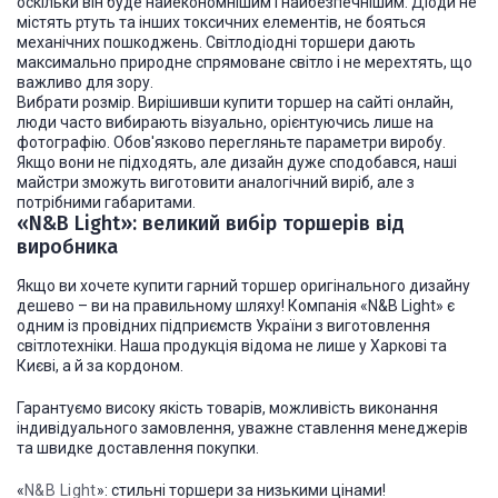
оскільки він буде найекономнішим і найбезпечнішим. Діоди не
містять ртуть та інших токсичних елементів, не бояться
механічних пошкоджень. Світлодіодні торшери дають
максимально природне спрямоване світло і не мерехтять, що
важливо для зору.
Вибрати розмір. Вирішивши купити торшер на сайті онлайн,
люди часто вибирають візуально, орієнтуючись лише на
фотографію. Обов'язково перегляньте параметри виробу.
Якщо вони не підходять, але дизайн дуже сподобався, наші
майстри зможуть виготовити аналогічний виріб, але з
потрібними габаритами.
«N&B Light»: великий вибір торшерів від
виробника
Якщо ви хочете купити гарний торшер оригінального дизайну
дешево – ви на правильному шляху! Компанія «N&B Light» є
одним із провідних підприємств України з виготовлення
світлотехніки. Наша продукція відома не лише у Харкові та
Києві, а й за кордоном.
Гарантуємо високу якість товарів, можливість виконання
індивідуального замовлення, уважне ставлення менеджерів
та швидке доставлення покупки.
«
N&B Light
»: стильні торшери за низькими цінами!