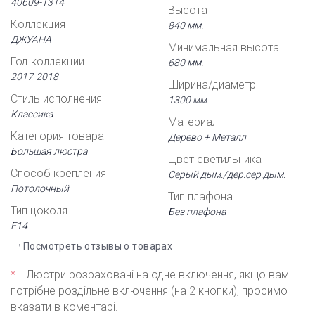
40609-1314
Высота
Коллекция
840 мм.
ДЖУАНА
Минимальная высота
Год коллекции
680 мм.
2017-2018
Ширина/диаметр
Стиль исполнения
1300 мм.
Классика
Материал
Категория товара
Дерево + Металл
Большая люстра
Цвет светильника
Способ крепления
Серый дым./дер.сер.дым.
Потолочный
Тип плафона
Тип цоколя
Без плафона
Е14
Посмотреть отзывы о товарах
*
Люстри розраховані на одне включення, якщо вам
потрібне роздільне включення (на 2 кнопки), просимо
вказати в коментарі.