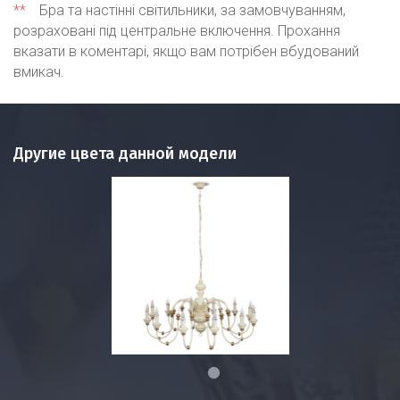
**
Бра та настінні світильники, за замовчуванням,
розраховані під центральне включення. Прохання
вказати в коментарі, якщо вам потрібен вбудований
вмикач.
Другие цвета данной модели
1