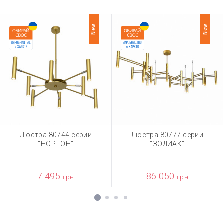
New
New
Люстра 80744 серии
Люстра 80777 серии
"НОРТОН"
"ЗОДИАК"
7 495
86 050
грн
грн
1
2
3
4