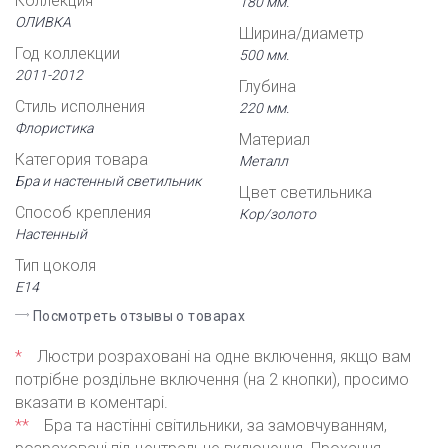
Коллекция
180 мм.
ОЛИВКА
Ширина/диаметр
Год коллекции
500 мм.
2011-2012
Глубина
Стиль исполнения
220 мм.
Флористика
Материал
Категория товара
Металл
Бра и настенный светильник
Цвет светильника
Способ крепления
Кор/золото
Настенный
Тип цоколя
Е14
Посмотреть отзывы о товарах
*
Люстри розраховані на одне включення, якщо вам
потрібне роздільне включення (на 2 кнопки), просимо
вказати в коментарі.
**
Бра та настінні світильники, за замовчуванням,