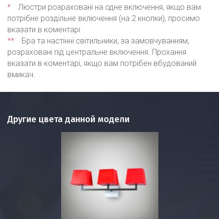
*
Люстри розраховані на одне включення, якщо вам
потрібне роздільне включення (на 2 кнопки), просимо
вказати в коментарі.
**
Бра та настінні світильники, за замовчуванням,
розраховані під центральне включення. Прохання
вказати в коментарі, якщо вам потрібен вбудований
вмикач.
Другие цвета данной модели