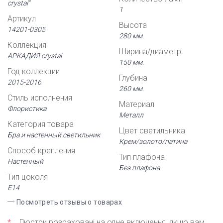
crystal"
1
Артикул
Высота
14201-0305
280 мм.
Коллекция
Ширина/диаметр
АРКАДИЯ crystal
150 мм.
Год коллекции
Глубина
2015-2016
260 мм.
Стиль исполнения
Материал
Флористика
Металл
Категория товара
Цвет светильника
Бра и настенный светильник
Крем/золото/патина
Способ крепления
Тип плафона
Настенный
Без плафона
Тип цоколя
Е14
Посмотреть отзывы о товарах
*
Люстри розраховані на одне включення, якщо вам