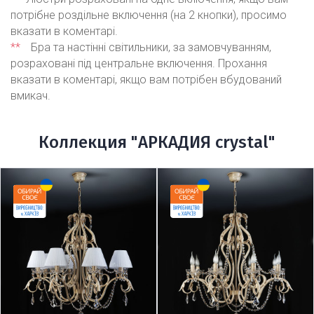
потрібне роздільне включення (на 2 кнопки), просимо
вказати в коментарі.
**
Бра та настінні світильники, за замовчуванням,
розраховані під центральне включення. Прохання
вказати в коментарі, якщо вам потрібен вбудований
вмикач.
Коллекция "АРКАДИЯ crystal"