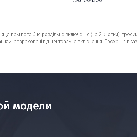
Без плафона
кщо вам потрібне роздільне включення (на 2 кнопки), проси
ванням, розраховані під центральне включення. Прохання вка
ой модели