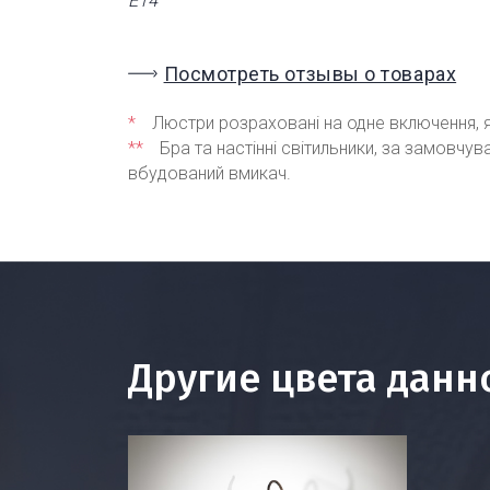
Е14
Посмотреть отзывы о товарах
*
Люстри розраховані на одне включення, я
**
Бра та настінні світильники, за замовчу
вбудований вмикач.
Другие цвета данн