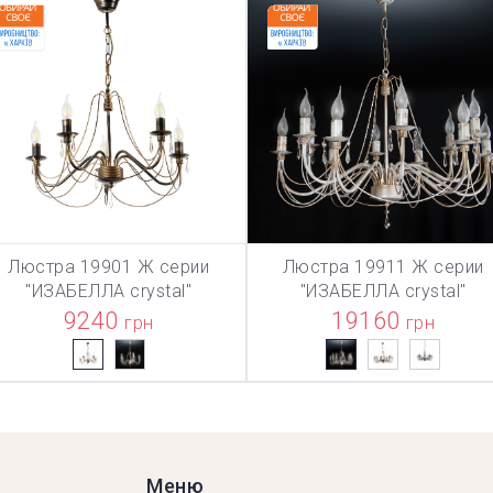
Люстра 19901 Ж серии
Люстра 19911 Ж серии
ТОВАР ДОБАВЛЕН В КОРЗИ
В КОРЗИНУ
В КОРЗИНУ
"ИЗАБЕЛЛА crystal"
"ИЗАБЕЛЛА crystal"
9240
19160
грн
грн
Меню