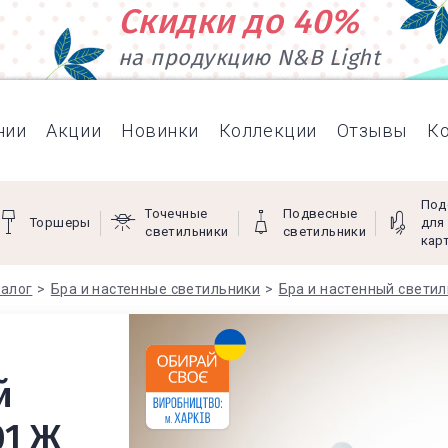
Скидки до 40%
на продукцию N&B Light
нии
Акции
Новинки
Коллекции
Отзывы
К
Под
Точечные
Подвесные
Торшеры
для
светильники
светильники
кар
алог
Бра и настенные светильники
Бра и настенный свети
й
01 Ж