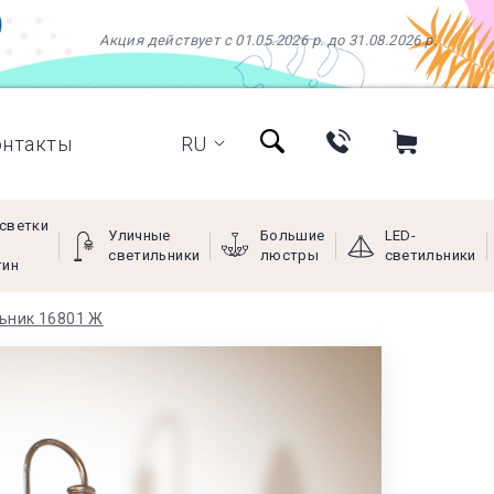
Акция действует с 01.05.2026 р. до 31.08.2026 р.
онтакты
RU
светки
Уличные
Большие
LED-
светильники
люстры
светильники
тин
льник 16801 Ж
+38 (097) 966-77-66
+38 (066) 249-68-88
+38 (093) 269-68-88
(viber)
Пн - Пт с 9:00 до 18:00,
Сб с 10:00 до 16:00