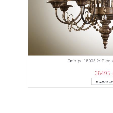
Люстра 18008 Ж Р сери
В КОР
38495
в одном цв