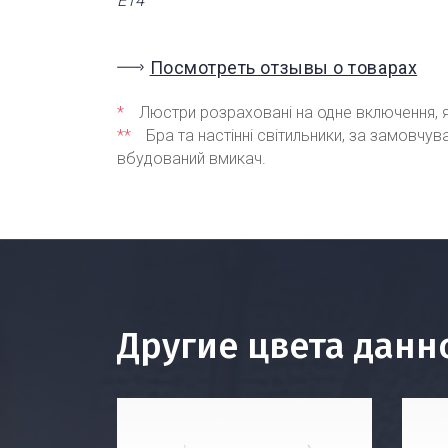
Е14
Посмотреть отзывы о товарах
*
Люстри розраховані на одне включення, я
**
Бра та настінні світильники, за замовчу
вбудований вмикач.
Другие цвета данн