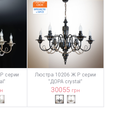
Р серии
Люстра 10206 Ж Р серии
ТОВАР ДОБАВЛЕН В КОРЗИНУ
ТОВАР ДОБАВЛЕН В КОРЗИНУ
ТОВАР ДОБА
НУ
В КОРЗИНУ
al"
"ДОРА crystal"
30055
рн
грн