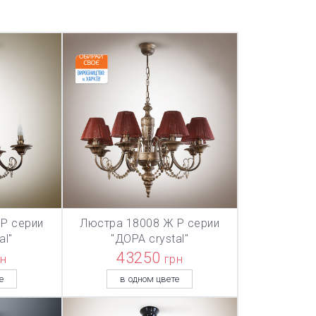
Р серии
Люстра 18008 Ж Р серии
ТОВАР ДОБАВЛЕН В КОРЗИНУ
ТОВАР ДОБА
НУ
В КОРЗИНУ
al"
"ДОРА crystal"
43250
рн
грн
е
в одном цвете