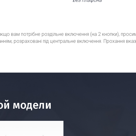
Без плафона
кщо вам потрібне роздільне включення (на 2 кнопки), проси
ванням, розраховані під центральне включення. Прохання вка
ой модели