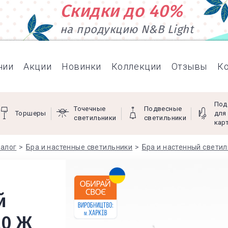
Скидки до 40%
на продукцию N&B Light
нии
Акции
Новинки
Коллекции
Отзывы
К
Под
Точечные
Подвесные
Торшеры
для
светильники
светильники
кар
алог
Бра и настенные светильники
Бра и настенный свети
й
20 Ж