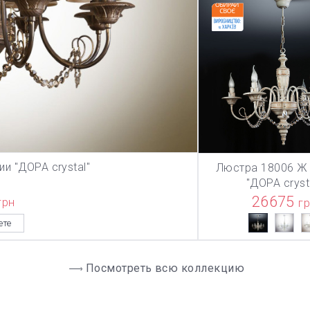
и "ДОРА crystal"
Люстра 18006 Ж 
ЗИНУ
В КОРЗИ
"ДОРА cryst
26675
грн
г
ете
Посмотреть всю коллекцию