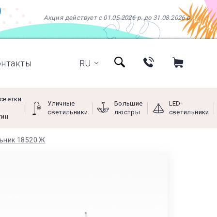
Акция действует с 01.05.2026 р. до 31.08.2026 р.
онтакты
RU
светки
Уличные
Большие
LED-
светильники
люстры
светильники
тин
льник 18520 Ж
+38 (097) 966-77-66
+38 (066) 249-68-88
+38 (093) 269-68-88
(viber)
Пн - Пт с 9:00 до 18:00,
Сб с 10:00 до 16:00