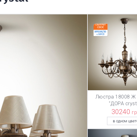
Люстра 18008 Ж 
В КОРЗИ
"ДОРА cryst
30240
г
в одном цвет