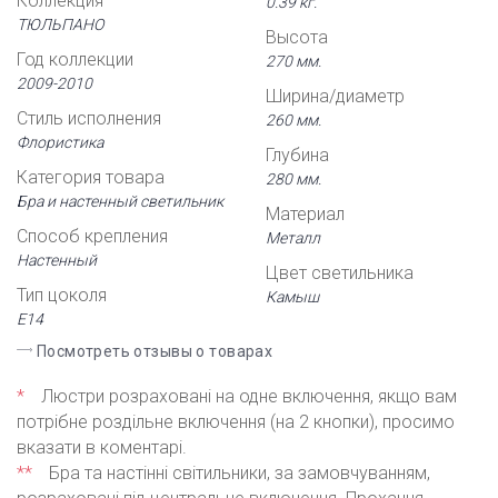
Коллекция
0.39 кг.
ТЮЛЬПАНО
Высота
Год коллекции
270 мм.
2009-2010
Ширина/диаметр
Стиль исполнения
260 мм.
Флористика
Глубина
Категория товара
280 мм.
Бра и настенный светильник
Материал
Способ крепления
Металл
Настенный
Цвет светильника
Тип цоколя
Камыш
Е14
Посмотреть отзывы о товарах
*
Люстри розраховані на одне включення, якщо вам
потрібне роздільне включення (на 2 кнопки), просимо
вказати в коментарі.
**
Бра та настінні світильники, за замовчуванням,