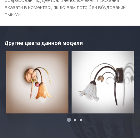
розраховані під центральне включення. Прохання
вказати в коментарі, якщо вам потрібен вбудований
вмикач.
Другие цвета данной модели
1
2
3