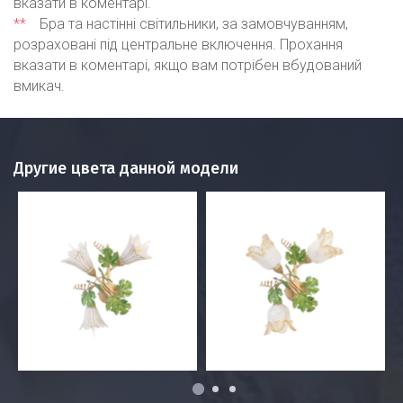
вказати в коментарі.
**
Бра та настінні світильники, за замовчуванням,
розраховані під центральне включення. Прохання
вказати в коментарі, якщо вам потрібен вбудований
вмикач.
Другие цвета данной модели
1
2
3