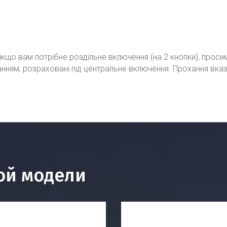
кщо вам потрібне роздільне включення (на 2 кнопки), проси
ванням, розраховані під центральне включення. Прохання вка
ой модели