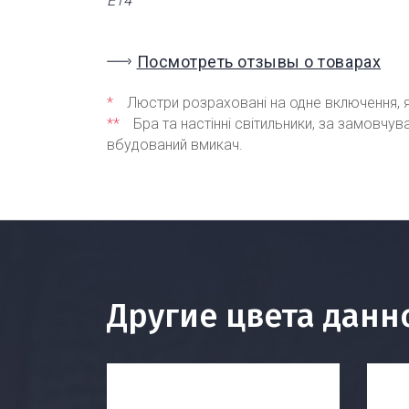
Е14
Посмотреть отзывы о товарах
*
Люстри розраховані на одне включення, я
**
Бра та настінні світильники, за замовчу
вбудований вмикач.
Другие цвета данн