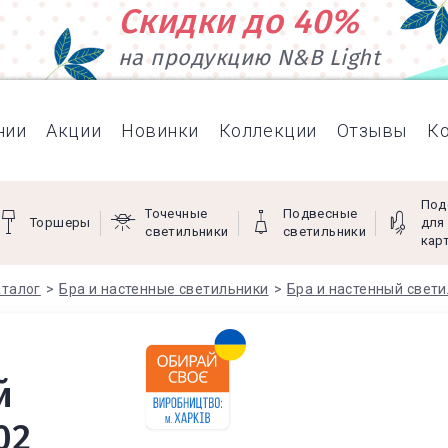
Скидки до 40%
на продукцию N&B Light
нии
Акции
Новинки
Коллекции
Отзывы
К
Под
Точечные
Подвесные
Торшеры
для
светильники
светильники
кар
аталог
Бра и настенные светильники
Бра и настенный свет
й
02