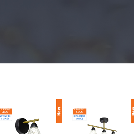
"
New
N