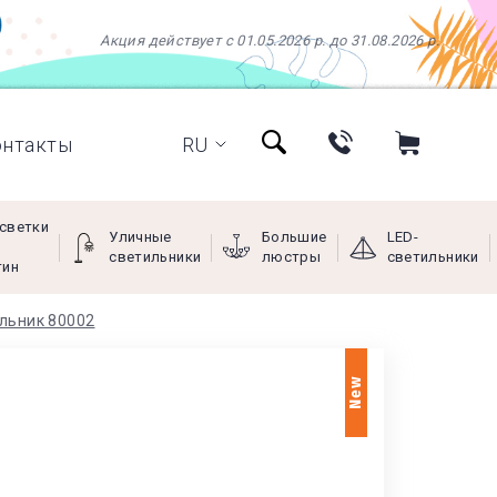
Акция действует с 01.05.2026 р. до 31.08.2026 р.
онтакты
RU
светки
Уличные
Большие
LED-
светильники
люстры
светильники
тин
ильник 80002
+38 (097) 966-77-66
+38 (066) 249-68-88
New
+38 (093) 269-68-88
(viber)
Пн - Пт с 9:00 до 18:00,
Сб с 10:00 до 16:00