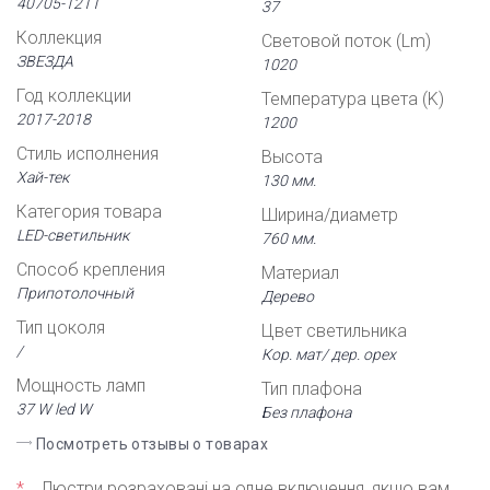
40705-1211
37
Коллекция
Световой поток (Lm)
ЗВЕЗДА
1020
Год коллекции
Температура цвета (K)
2017-2018
1200
Стиль исполнения
Высота
Хай-тек
130 мм.
Категория товара
Ширина/диаметр
LED-светильник
760 мм.
Способ крепления
Материал
Припотолочный
Дерево
Тип цоколя
Цвет светильника
/
Кор. мат/ дер. орех
Мощность ламп
Тип плафона
37 W led W
Без плафона
Посмотреть отзывы о товарах
*
Люстри розраховані на одне включення, якщо вам