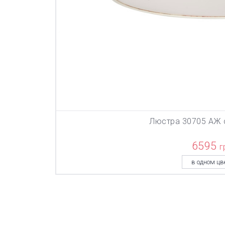
Люстра 30705 АЖ 
В КОР
6595
г
в одном цв