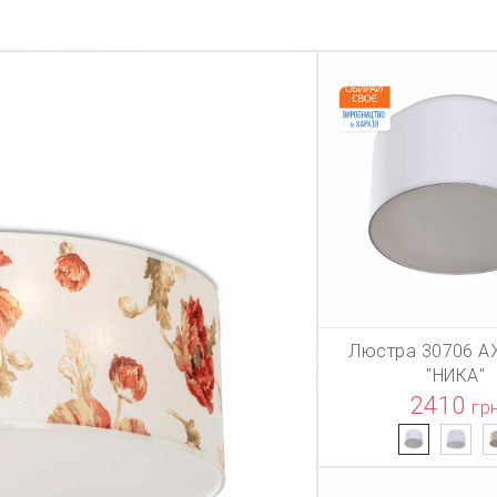
Люстра 30706 А
В КОРЗИ
"НИКА"
2410
гр