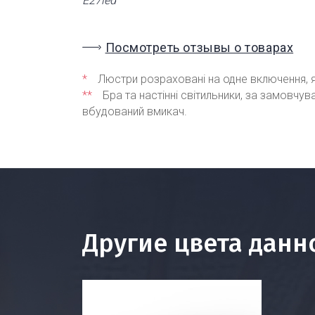
Е27led
Посмотреть отзывы о товарах
*
Люстри розраховані на одне включення, я
**
Бра та настінні світильники, за замовчу
вбудований вмикач.
Другие цвета данн