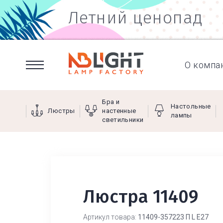
Летний ценопад
О компа
Бра и
Настольные
Люстры
настенные
лампы
светильники
Люстра 11409
Артикул товара:
11409-357223 П L Е27