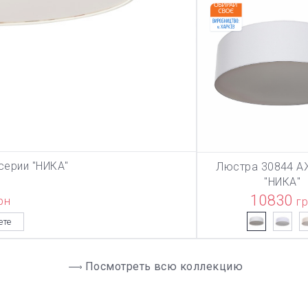
серии "НИКА"
Люстра 30844 А
ЗИНУ
В КОРЗИ
"НИКА"
10830
рн
г
ете
Посмотреть всю коллекцию