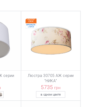
Ж серии
Люстра 30705 АЖ серии
ТОВАР ДОБАВЛЕН В КОРЗИНУ
ТОВАР ДОБА
НУ
В КОРЗИНУ
"НИКА"
5735
н
грн
в одном цвете