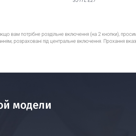
35 П L Е27
кщо вам потрібне роздільне включення (на 2 кнопки), проси
ванням, розраховані під центральне включення. Прохання вка
ой модели