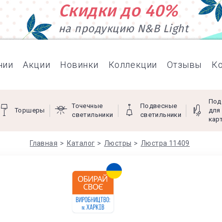
Скидки до 40%
на продукцию N&B Light
нии
Акции
Новинки
Коллекции
Отзывы
К
Под
Точечные
Подвесные
Торшеры
для
светильники
светильники
кар
Главная
Каталог
Люстры
Люстра 11409