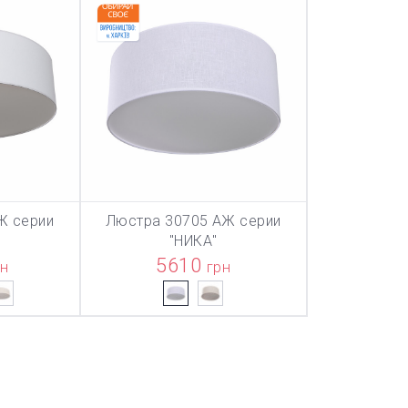
Ж серии
Люстра 30705 АЖ серии
ТОВАР ДОБАВЛЕН В КОРЗИНУ
ТОВАР ДОБАВЛЕН В КОРЗИНУ
ТОВАР ДОБА
НУ
В КОРЗИНУ
"НИКА"
5610
рн
грн