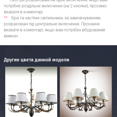
потрібне роздільне включення (на 2 кнопки), просимо
вказати в коментарі.
**
Бра та настінні світильники, за замовчуванням,
розраховані під центральне включення. Прохання
вказати в коментарі, якщо вам потрібен вбудований
вмикач.
Другие цвета данной модели