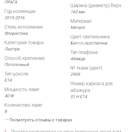
ПРАГА
Ширина (диаметр) Верх
Год коллекции
160 мм.
2015-2016
Материал
Стиль исполнения
Металл
Флористика
Цвет светильника
Категория товара
Бел.гл./зол/патина
Люстра
Тип плафона
Способ крепления
Абажур
Потолочный
№ ткани (цвет)
Тип цоколя
2909
Е14
Номер каркаса для
Мощность ламп
абажура
40 W
01 Н Е14
Количество ламп
8
Посмотреть отзывы о товарах
*
Люстри розраховані на одне включення, якщо вам