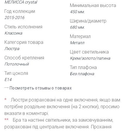
МЕЛИССА crystal
Минимальная высота
Год коллекции
450 мм.
2015-2016
Ширина/диаметр
Стиль исполнения
680 мм.
Классика
Материал
Категория товара
Металл
Люстра
Цвет светильника
Способ крепления
Крем/золото/патина
Потолочный
Тип плафона
Тип цоколя
Без плафона
Е14
Посмотреть отзывы о товарах
*
Люстри розраховані на одне включення, якщо вам
потрібне роздільне включення (на 2 кнопки), просимо
вказати в коментарі.
**
Бра та настінні світильники, за замовчуванням,
розраховані під центральне включення. Прохання