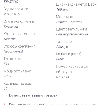
БЕАТРИС
Ширина (диаметр) Верх
Год коллекции
160 мм.
2015-2016
Материал
Стиль исполнения
Дерево + Металл
Классика
Цвет светильника
Категория товара
Серокор/зол/патина
Люстра
Тип плафона
Способ крепления
Абажур
Потолочный
№ ткани (цвет)
Тип цоколя
0602
Е14
Номер каркаса для
Мощность ламп
абажура
40 W
01 Н Е14
Количество ламп
12
Посмотреть отзывы о товарах
*
Люстри розраховані на одне включення, якщо вам