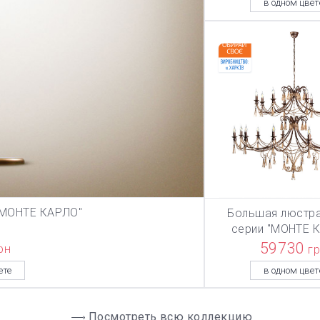
в одном цвет
"МОНТЕ КАРЛО"
Большая люстра
ЗИНУ
В КОРЗИ
серии "МОНТЕ 
59730
рн
г
ете
в одном цвет
Посмотреть всю коллекцию