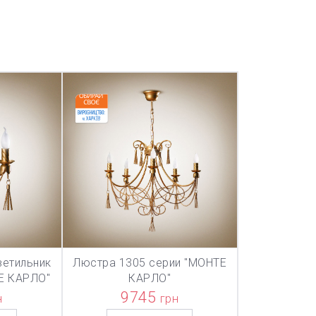
ветильник
Люстра 1305 серии "МОНТЕ
ТОВАР ДОБАВЛЕН В КОРЗИНУ
ТОВАР ДОБА
НУ
В КОРЗИНУ
Е КАРЛО"
КАРЛО"
9745
н
грн