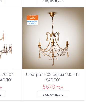
е
в одном цвете
 70104
Люстра 1303 серии "МОНТЕ
ТОВАР ДОБАВЛЕН В КОРЗИНУ
ТОВАР ДОБАВЛЕН В КОРЗИНУ
ТОВАР ДОБА
НУ
В КОРЗИНУ
КАРЛО"
КАРЛО"
5570
рн
грн
е
в одном цвете