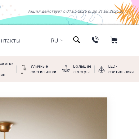
Акция действует с 01.05.2026 р. до 31.08.2026 р.
онтакты
RU
светки
Уличные
Большие
LED-
светильники
люстры
светильники
тин
+38 (097) 966-77-66
+38 (066) 249-68-88
+38 (093) 269-68-88
(viber)
Пн - Пт с 9:00 до 18:00,
Сб с 10:00 до 16:00