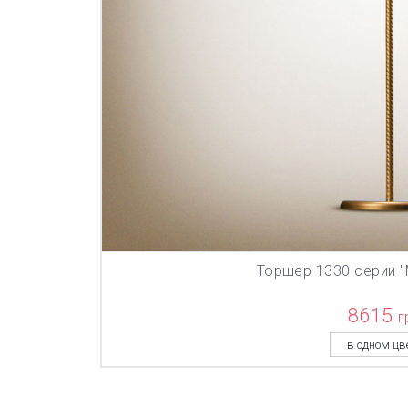
Торшер 1330 серии 
В КОР
8615
г
в одном цв