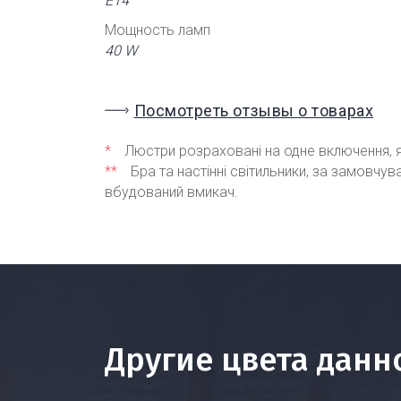
Е14
Мощность ламп
40 W
Посмотреть отзывы о товарах
*
Люстри розраховані на одне включення, я
**
Бра та настінні світильники, за замовчу
вбудований вмикач.
Другие цвета данн