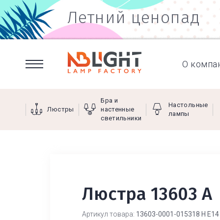
Летний ценопад
О компа
Бра и
Настольные
Люстры
настенные
лампы
светильники
Люстра 13603 А
Артикул товара:
13603-0001-015318 Н Е14