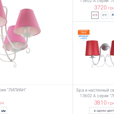
13602 А серии "
3720
гр
рии "ЛИЛИАН"
Бра и настенный с
ЗИНУ
В КОРЗИ
13602 А серии "
3810
рн
гр
в одном цвет