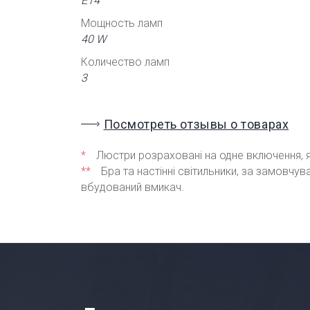
Е14
Мощность ламп
40 W
Количество ламп
3
Посмотреть отзывы о товарах
*
Люстри розраховані на одне включення, я
**
Бра та настінні світильники, за замовчу
вбудований вмикач.