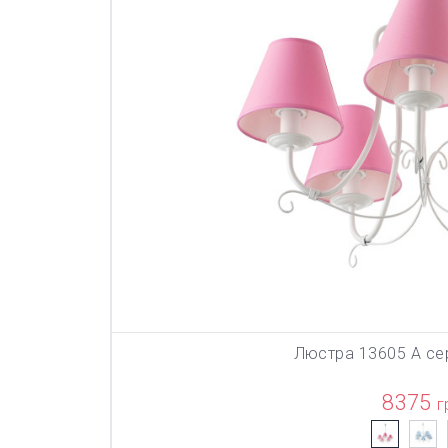
Люстра 13605 А се
В КОР
8375
г