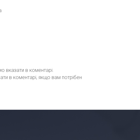
а
мо вказати в коментарі.
зати в коментарі, якщо вам потрібен