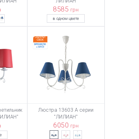
ЛИЛИАН"
"ЛИЛИАН"
8585
н
грн
в одном цвете
ветильник
Люстра 13603 А серии
ТОВАР ДОБАВЛЕН В КОРЗИНУ
ТОВАР ДОБАВЛЕН В КОРЗИНУ
ТОВАР ДОБА
НУ
В КОРЗИНУ
ЛИЛИАН"
"ЛИЛИАН"
6050
н
грн
е