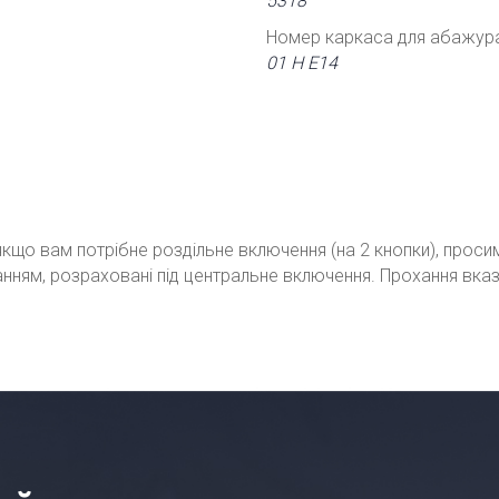
5318
Номер каркаса для абажур
01 Н Е14
кщо вам потрібне роздільне включення (на 2 кнопки), проси
ванням, розраховані під центральне включення. Прохання вка