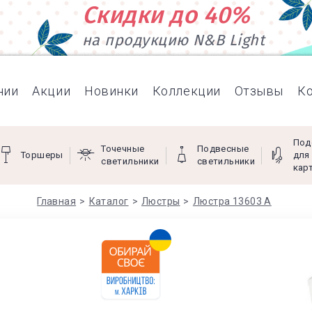
Скидки до 40%
на продукцию N&B Light
нии
Акции
Новинки
Коллекции
Отзывы
К
Под
Точечные
Подвесные
Торшеры
для
светильники
светильники
кар
Главная
Каталог
Люстры
Люстра 13603 А