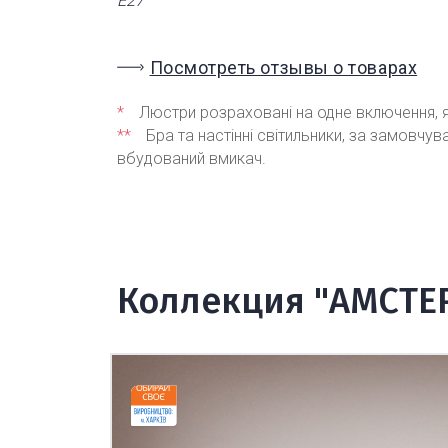
Е27
Посмотреть отзывы о товарах
*
Люстри розраховані на одне включення, я
**
Бра та настінні світильники, за замовчу
вбудований вмикач.
Коллекция "АМСТЕ