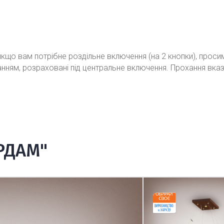
кщо вам потрібне роздільне включення (на 2 кнопки), проси
ванням, розраховані під центральне включення. Прохання вка
РДАМ"