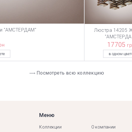
ии "АМСТЕРДАМ"
Люстра 14205 Ж
ЗИНУ
В КОРЗИ
"АМСТЕРДА
17705
рн
г
ете
в одном цвет
Посмотреть всю коллекцию
Меню
Коллекции
О компании