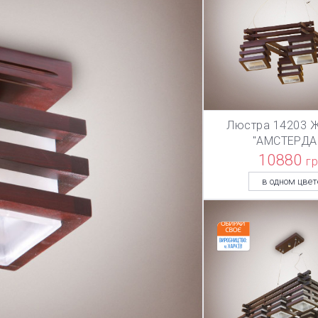
Люстра 14203 Ж
В КОРЗИ
"АМСТЕРДА
10880
г
в одном цвет