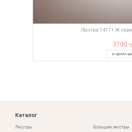
Люстра 14111 Ж сер
В КОР
3700
г
в одном цв
Каталог
Люстры
Большие люстры