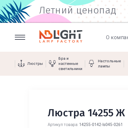
Летний ценопад
О компа
Бра и
Настольные
Люстры
настенные
лампы
светильники
Люстра 14255 Ж
Артикул товара:
14255-0142-ls045-0261