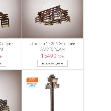
 серии
Люстра 14206 Ж серии
ТОВАР ДОБАВЛЕН В КОРЗИНУ
ТОВАР ДОБА
НУ
В КОРЗИНУ
М"
"АМСТЕРДАМ"
15490
рн
грн
е
в одном цвете