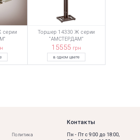
 серии
Торшер 14330 Ж серии
ТОВАР ДОБАВЛЕН В КОРЗИНУ
ТОВАР ДОБАВЛЕН В КОРЗИНУ
ТОВАР ДОБА
НУ
В КОРЗИНУ
М"
"АМСТЕРДАМ"
15555
рн
грн
е
в одном цвете
Контакты
Пн - Пт с 9:00 до 18:00,
Политика