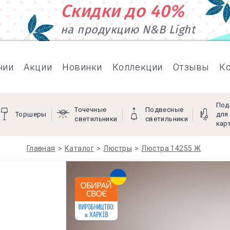
Скидки до 40%
на продукцию N&B Light
нии
Акции
Новинки
Коллекции
Отзывы
К
Под
Точечные
Подвесные
Торшеры
для
светильники
светильники
кар
Главная
Каталог
Люстры
Люстра 14255 Ж