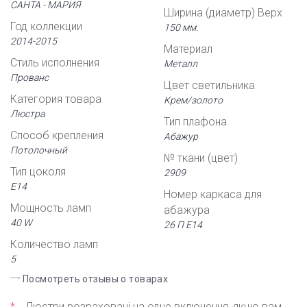
САНТА - МАРИЯ
Ширина (диаметр) Верх
Год коллекции
150 мм.
2014-2015
Материал
Стиль исполнения
Металл
Прованс
Цвет светильника
Категория товара
Крем/золото
Люстра
Тип плафона
Способ крепления
Абажур
Потолочный
№ ткани (цвет)
Тип цоколя
2909
Е14
Номер каркаса для
Мощность ламп
абажура
40 W
26 П Е14
Количество ламп
5
Посмотреть отзывы о товарах
*
Люстри розраховані на одне включення, якщо вам