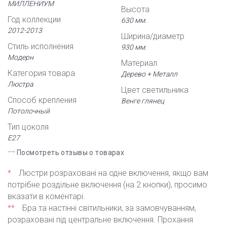
МИЛЛЕНИУМ
Высота
Год коллекции
630 мм.
2012-2013
Ширина/диаметр
Стиль исполнения
930 мм.
Модерн
Материал
Категория товара
Дерево + Металл
Люстра
Цвет светильника
Способ крепления
Венге глянец
Потолочный
Тип цоколя
Е27
Посмотреть отзывы о товарах
*
Люстри розраховані на одне включення, якщо вам
потрібне роздільне включення (на 2 кнопки), просимо
вказати в коментарі.
**
Бра та настінні світильники, за замовчуванням,
розраховані під центральне включення. Прохання