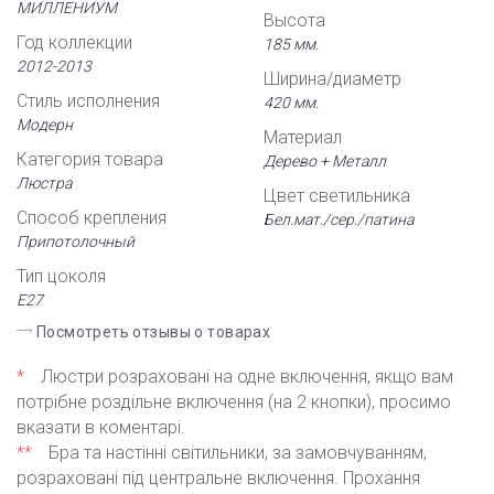
МИЛЛЕНИУМ
Высота
Год коллекции
185 мм.
2012-2013
Ширина/диаметр
Стиль исполнения
420 мм.
Модерн
Материал
Категория товара
Дерево + Металл
Люстра
Цвет светильника
Способ крепления
Бел.мат./сер./патина
Припотолочный
Тип цоколя
Е27
Посмотреть отзывы о товарах
*
Люстри розраховані на одне включення, якщо вам
потрібне роздільне включення (на 2 кнопки), просимо
вказати в коментарі.
**
Бра та настінні світильники, за замовчуванням,
розраховані під центральне включення. Прохання