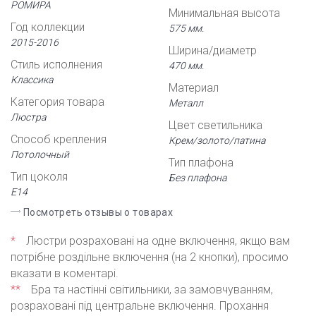
РОМИРА
Минимальная высота
Год коллекции
575 мм.
2015-2016
Ширина/диаметр
Стиль исполнения
470 мм.
Классика
Материал
Категория товара
Металл
Люстра
Цвет светильника
Способ крепления
Крем/золото/патина
Потолочный
Тип плафона
Тип цоколя
Без плафона
Е14
Посмотреть отзывы о товарах
*
Люстри розраховані на одне включення, якщо вам
потрібне роздільне включення (на 2 кнопки), просимо
вказати в коментарі.
**
Бра та настінні світильники, за замовчуванням,
розраховані під центральне включення. Прохання