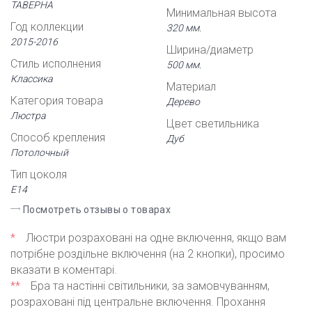
ТАВЕРНА
Минимальная высота
Год коллекции
320 мм.
2015-2016
Ширина/диаметр
Стиль исполнения
500 мм.
Классика
Материал
Категория товара
Дерево
Люстра
Цвет светильника
Способ крепления
Дуб
Потолочный
Тип цоколя
Е14
Посмотреть отзывы о товарах
*
Люстри розраховані на одне включення, якщо вам
потрібне роздільне включення (на 2 кнопки), просимо
вказати в коментарі.
**
Бра та настінні світильники, за замовчуванням,
розраховані під центральне включення. Прохання