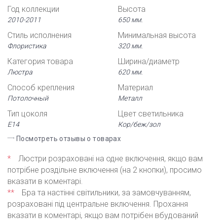
Год коллекции
Высота
2010-2011
650 мм.
Стиль исполнения
Минимальная высота
Флористика
320 мм.
Категория товара
Ширина/диаметр
Люстра
620 мм.
Способ крепления
Материал
Потолочный
Металл
Тип цоколя
Цвет светильника
Е14
Кор/беж/зол
Посмотреть отзывы о товарах
*
Люстри розраховані на одне включення, якщо вам
потрібне роздільне включення (на 2 кнопки), просимо
вказати в коментарі.
**
Бра та настінні світильники, за замовчуванням,
розраховані під центральне включення. Прохання
вказати в коментарі, якщо вам потрібен вбудований