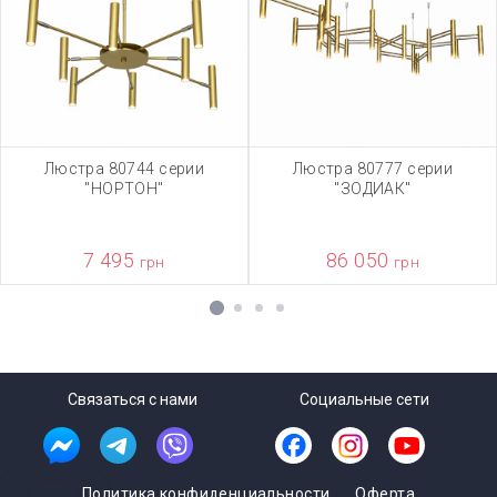
Люстра 80744 серии
Люстра 80777 серии
"НОРТОН"
"ЗОДИАК"
7 495
86 050
грн
грн
1
2
3
4
Связаться с нами
Социальные сети
Политика конфиденциальности
Оферта