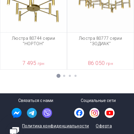
Люстра 80744 серии
Люстра 80777 серии
"НОРТОН"
"ЗОДИАК"
7 495
86 050
грн
грн
1
2
3
4
Связаться с нами
Социальные сети
Политика конфиденциальности
Оферта