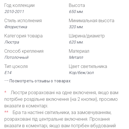
Год коллекции
Высота
2010-2011
650 мм.
Стиль исполнения
Минимальная высота
Флористика
320 мм.
Категория товара
Ширина/диаметр
Люстра
620 мм.
Способ крепления
Материал
Потолочный
Металл
Тип цоколя
Цвет светильника
Е14
Кор/беж/зол
Посмотреть отзывы о товарах
*
Люстри розраховані на одне включення, якщо вам
потрібне роздільне включення (на 2 кнопки), просимо
вказати в коментарі.
**
Бра та настінні світильники, за замовчуванням,
розраховані під центральне включення. Прохання
вказати в коментарі, якщо вам потрібен вбудований