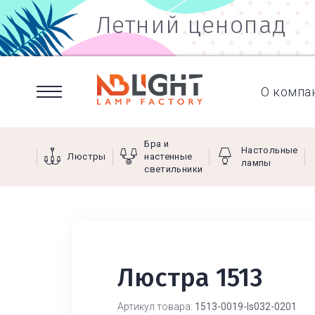
Летний ценопад
О компа
Бра и
Настольные
Люстры
настенные
лампы
светильники
Люстра 1513
Артикул товара:
1513-0019-ls032-0201