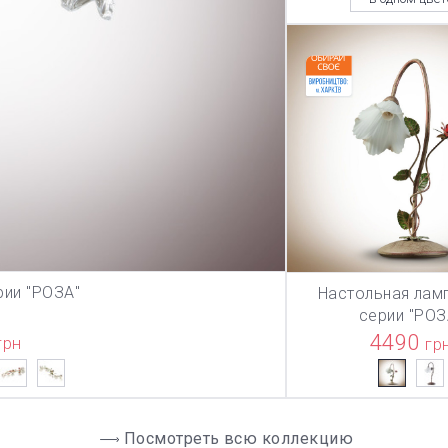
рии "РОЗА"
Настольная лам
ЗИНУ
В КОРЗИ
серии "РОЗ
4490
грн
гр
Посмотреть всю коллекцию