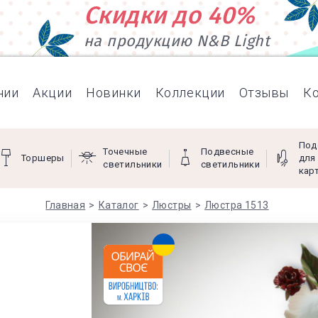
Скидки до 40%
на продукцию N&B Light
нии
Акции
Новинки
Коллекции
Отзывы
К
Под
Точечные
Подвесные
Торшеры
для
светильники
светильники
кар
Главная
Каталог
Люстры
Люстра 1513