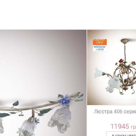
Люстра 406 сери
В КОРЗИ
11945
г
в одном цвет