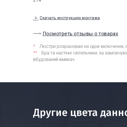
Е14
Скачать инструкцию монтажа
Посмотреть отзывы о товарах
*
Люстри розраховані на одне включення, я
**
Бра та настінні світильники, за замовчу
вбудований вмикач.
Другие цвета данн