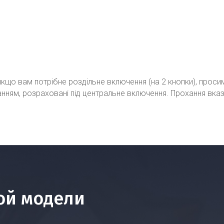
кщо вам потрібне роздільне включення (на 2 кнопки), проси
ванням, розраховані під центральне включення. Прохання вка
ой модели