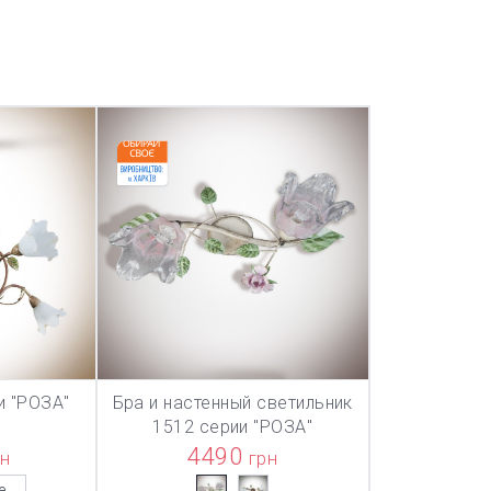
и "РОЗА"
Бра и настенный светильник
ТОВАР ДОБАВЛЕН В КОРЗИНУ
ТОВАР ДОБА
НУ
В КОРЗИНУ
1512 серии "РОЗА"
4490
рн
грн
е