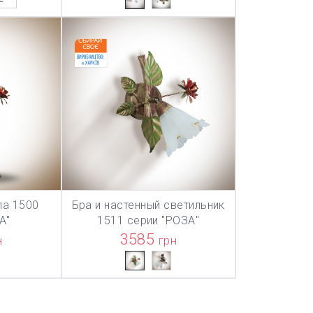
па 1500
Бра и настенный светильник
ТОВАР ДОБАВЛЕН В КОРЗИНУ
ТОВАР ДОБАВЛЕН В КОРЗИНУ
ТОВАР ДОБА
НУ
В КОРЗИНУ
А"
1511 серии "РОЗА"
3585
н
грн