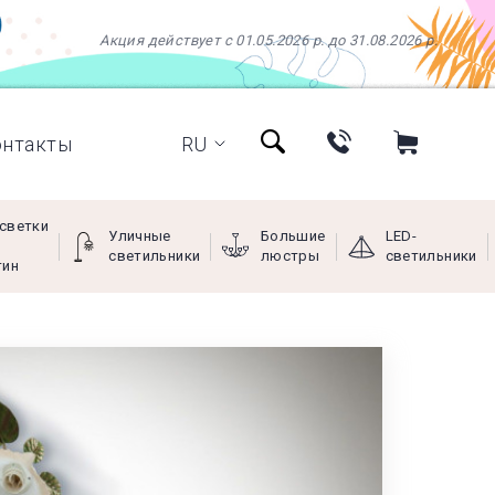
Акция действует с 01.05.2026 р. до 31.08.2026 р.
онтакты
RU
светки
Уличные
Большие
LED-
светильники
люстры
светильники
тин
+38 (097) 966-77-66
+38 (066) 249-68-88
+38 (093) 269-68-88
(viber)
Пн - Пт с 9:00 до 18:00,
Сб с 10:00 до 16:00