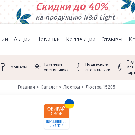
Скидки до 40%
на продукцию N&B Light
нии
Акции
Новинки
Коллекции
Отзывы
К
Под
Точечные
Подвесные
Торшеры
для
светильники
светильники
кар
Главная
Каталог
Люстры
Люстра 15205