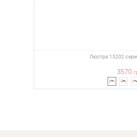
Люстра 15202 сери
В КОР
3570
г