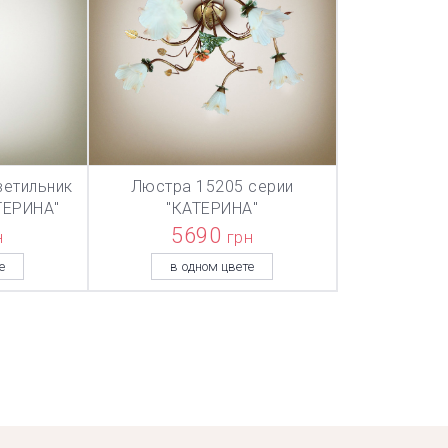
ветильник
Люстра 15205 серии
ТОВАР ДОБАВЛЕН В КОРЗИНУ
ТОВАР ДОБАВЛЕН В КОРЗИНУ
ТОВАР ДОБА
НУ
В КОРЗИНУ
ТЕРИНА"
"КАТЕРИНА"
5690
н
грн
е
в одном цвете