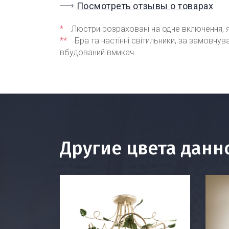
Посмотреть отзывы о товарах
*
Люстри розраховані на одне включення, я
**
Бра та настінні світильники, за замовчу
вбудований вмикач.
Другие цвета данн