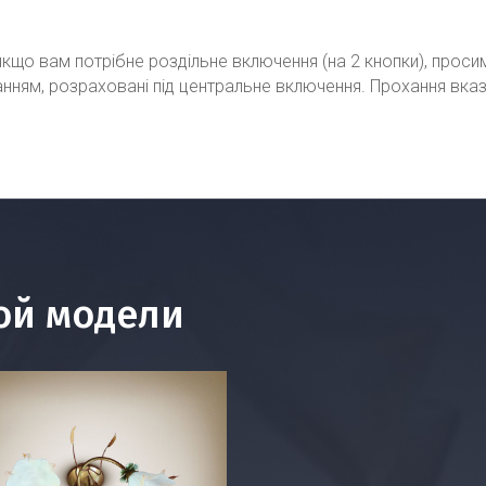
кщо вам потрібне роздільне включення (на 2 кнопки), проси
ванням, розраховані під центральне включення. Прохання вка
ой модели