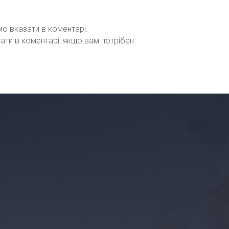
мо вказати в коментарі.
зати в коментарі, якщо вам потрібен