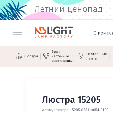
Летний ценопад
О компа
Бра и
Настольные
Люстры
настенные
лампы
светильники
Люстра 15205
Артикул товара:
15205-0231-ls054-0190