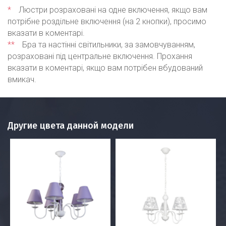
*
Люстри розраховані на одне включення, якщо вам
потрібне роздільне включення (на 2 кнопки), просимо
вказати в коментарі.
**
Бра та настінні світильники, за замовчуванням,
розраховані під центральне включення. Прохання
вказати в коментарі, якщо вам потрібен вбудований
вмикач.
Другие цвета данной модели