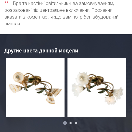
**
Бра та настінні світильники, за замовчуванням,
розраховані під центральне включення. Прохання
вказати в коментарі, якщо вам потрібен вбудований
вмикач.
Другие цвета данной модели
1
2
3