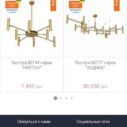
New
New
Люстра 80744 серии
Люстра 80777 серии
"НОРТОН"
"ЗОДИАК"
7 495
86 050
грн
грн
1
2
3
4
Связаться с нами
Социальные сети