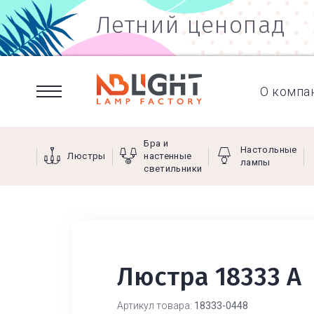
Летний ценопад
О компа
Бра и
Настольные
Люстры
настенные
лампы
светильники
Люстра 18333 А
Артикул товара:
18333-0448