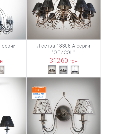
 серии
Люстра 18308 А серии
ТОВАР ДОБАВЛЕН В КОРЗИНУ
ТОВАР ДОБА
НУ
В КОРЗИНУ
"
"ЭЛИСОН"
31260
рн
грн