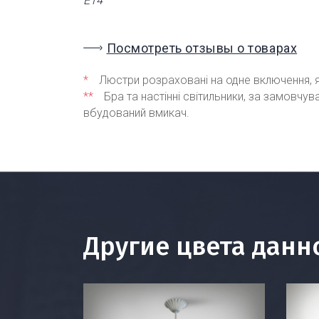
Е14
Посмотреть отзывы о товарах
*
Люстри розраховані на одне включення, я
**
Бра та настінні світильники, за замовчу
вбудований вмикач.
Другие цвета данн