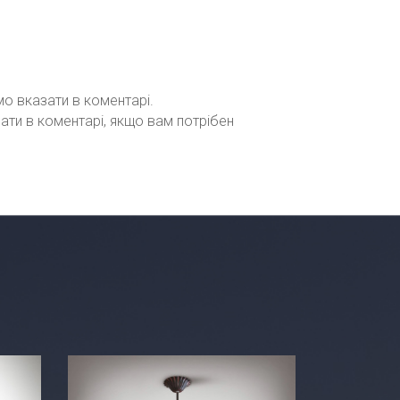
мо вказати в коментарі.
зати в коментарі, якщо вам потрібен