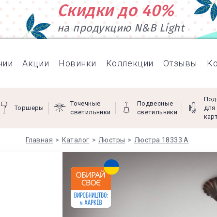
Скидки до 40%
на продукцию N&B Light
нии
Акции
Новинки
Коллекции
Отзывы
К
Под
Точечные
Подвесные
Торшеры
для
светильники
светильники
кар
Главная
Каталог
Люстры
Люстра 18333 А