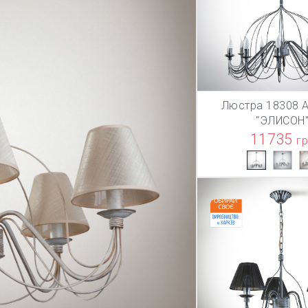
Люстра 18308 А
В КОРЗИ
"ЭЛИСОН
11735
г