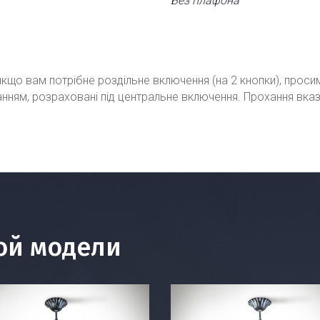
Без плафона
кщо вам потрібне роздільне включення (на 2 кнопки), проси
ванням, розраховані під центральне включення. Прохання вка
ой модели