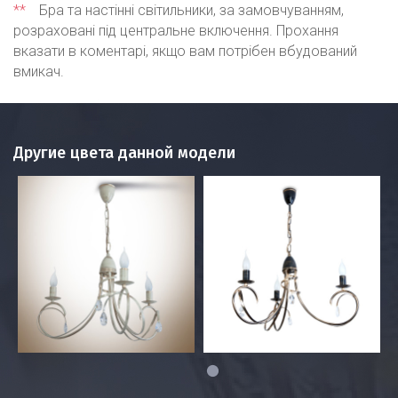
**
Бра та настінні світильники, за замовчуванням,
розраховані під центральне включення. Прохання
вказати в коментарі, якщо вам потрібен вбудований
вмикач.
Другие цвета данной модели
1