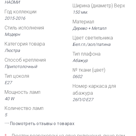
НАОМИ
Ширина (диаметр) Верх
Год коллекции
150 мм.
2015-2016
Материал
Стиль исполнения
Дерево + Металл
Модерн
Цвет светильника
Категория товара
Бел.гл./зол/патина
Люстра
Тип плафона
Способ крепления
Абажур
Припотолочный
№ ткани (цвет)
Тип цоколя
0602
Е27
Номер каркаса для
Мощность ламп
абажура
40 W
26П/О Е27
Количество ламп
5
Посмотреть отзывы о товарах
*
Люстри розраховані на одне включення, якщо вам