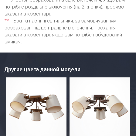
потрібне роздільне включення (на 2 кнопки), просимо
вказати в коментарі.
**
Бра та настінні світильники, за замовчуванням,
розраховані під центральне включення. Прохання
вказати в коментарі, якщо вам потрібен вбудований
вмикач.
Другие цвета данной модели