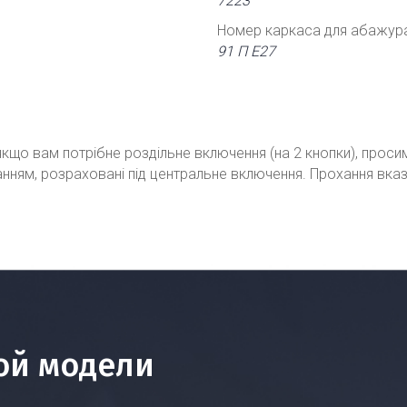
7223
Номер каркаса для абажур
91 П Е27
кщо вам потрібне роздільне включення (на 2 кнопки), проси
ванням, розраховані під центральне включення. Прохання вка
ой модели