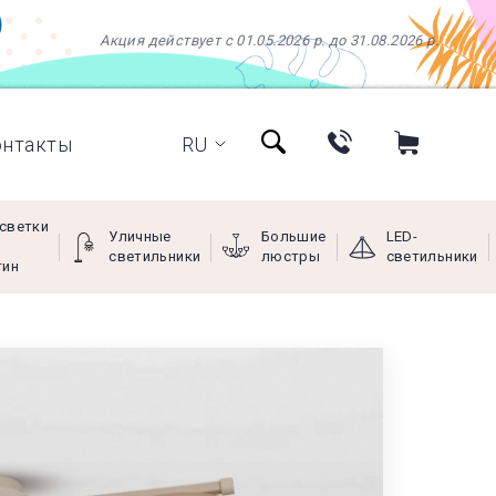
Акция действует с 01.05.2026 р. до 31.08.2026 р.
онтакты
RU
светки
Уличные
Большие
LED-
светильники
люстры
светильники
тин
+38 (097) 966-77-66
+38 (066) 249-68-88
+38 (093) 269-68-88
(viber)
Пн - Пт с 9:00 до 18:00,
Сб с 10:00 до 16:00