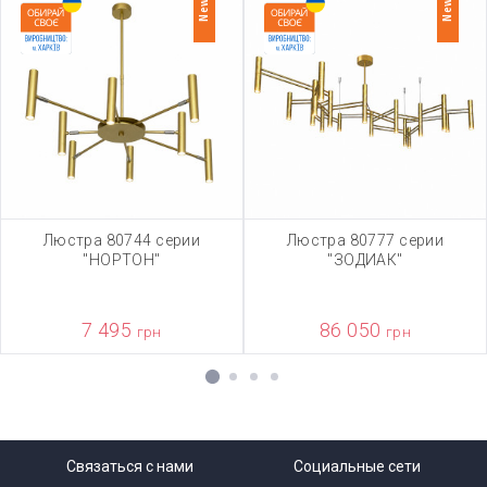
New
New
Люстра 80744 серии
Люстра 80777 серии
"НОРТОН"
"ЗОДИАК"
7 495
86 050
грн
грн
1
2
3
4
Связаться с нами
Социальные сети