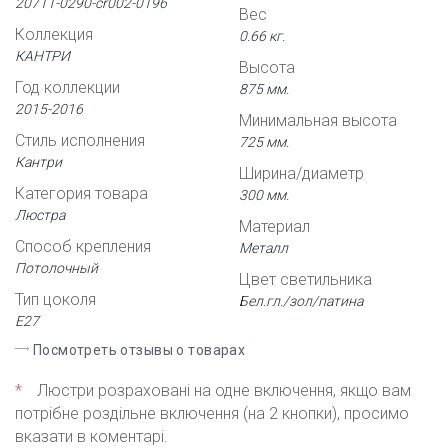
20711-0290-cr002-0196
Вес
Коллекция
0.66 кг.
КАНТРИ
Высота
Год коллекции
875 мм.
2015-2016
Минимальная высота
Стиль исполнения
725 мм.
Кантри
Ширина/диаметр
Категория товара
300 мм.
Люстра
Материал
Способ крепления
Металл
Потолочный
Цвет светильника
Тип цоколя
Бел.гл./зол/патина
Е27
Посмотреть отзывы о товарах
*
Люстри розраховані на одне включення, якщо вам
потрібне роздільне включення (на 2 кнопки), просимо
вказати в коментарі.