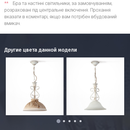
**
Бра та настінні світильники, за замовчуванням,
розраховані під центральне включення. Прохання
вказати в коментарі, якщо вам потрібен вбудований
вмикач.
Другие цвета данной модели
1
2
3
4
5