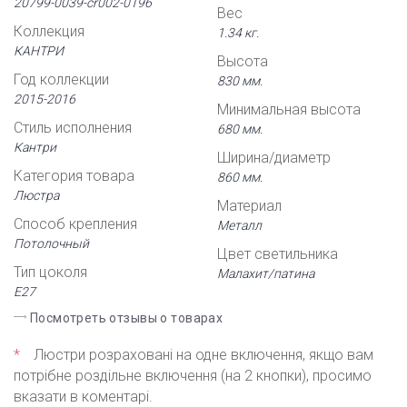
20799-0039-cr002-0196
Вес
Коллекция
1.34 кг.
КАНТРИ
Высота
Год коллекции
830 мм.
2015-2016
Минимальная высота
Стиль исполнения
680 мм.
Кантри
Ширина/диаметр
Категория товара
860 мм.
Люстра
Материал
Способ крепления
Металл
Потолочный
Цвет светильника
Тип цоколя
Малахит/патина
Е27
Посмотреть отзывы о товарах
*
Люстри розраховані на одне включення, якщо вам
потрібне роздільне включення (на 2 кнопки), просимо
вказати в коментарі.