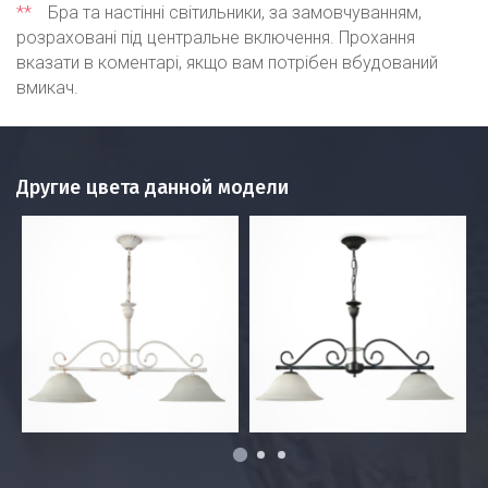
**
Бра та настінні світильники, за замовчуванням,
розраховані під центральне включення. Прохання
вказати в коментарі, якщо вам потрібен вбудований
вмикач.
Другие цвета данной модели
1
2
3