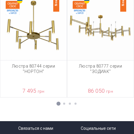
New
New
Люстра 80744 серии
Люстра 80777 серии
"НОРТОН"
"ЗОДИАК"
7 495
86 050
грн
грн
1
2
3
4
Связаться с нами
Социальные сети