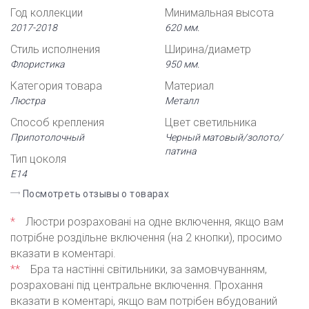
Год коллекции
Минимальная высота
2017-2018
620 мм.
Стиль исполнения
Ширина/диаметр
Флористика
950 мм.
Категория товара
Материал
Люстра
Металл
Способ крепления
Цвет светильника
Припотолочный
Черный матовый/золото/
патина
Тип цоколя
Е14
Посмотреть отзывы о товарах
*
Люстри розраховані на одне включення, якщо вам
потрібне роздільне включення (на 2 кнопки), просимо
вказати в коментарі.
**
Бра та настінні світильники, за замовчуванням,
розраховані під центральне включення. Прохання
вказати в коментарі, якщо вам потрібен вбудований