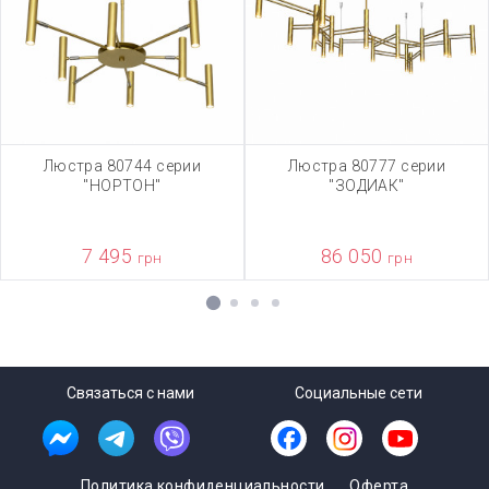
Люстра 80744 серии
Люстра 80777 серии
"НОРТОН"
"ЗОДИАК"
7 495
86 050
грн
грн
1
2
3
4
Связаться с нами
Социальные сети
Политика конфиденциальности
Оферта