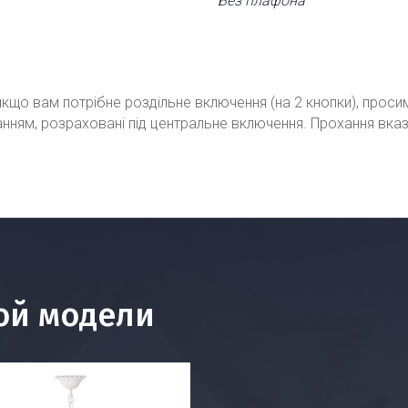
Без плафона
кщо вам потрібне роздільне включення (на 2 кнопки), проси
ванням, розраховані під центральне включення. Прохання вка
ой модели