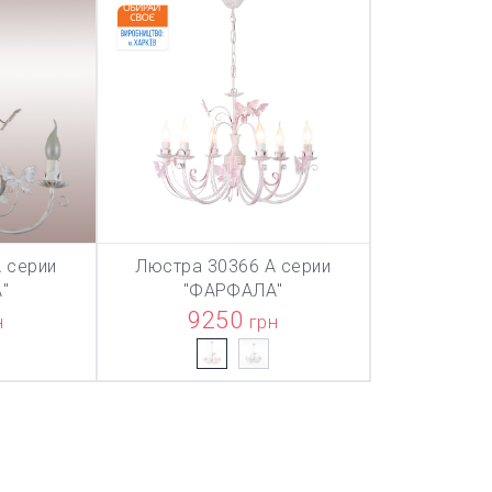
 серии
Люстра 30366 А серии
ТОВАР ДОБАВЛЕН В КОРЗИНУ
ТОВАР ДОБАВЛЕН В КОРЗИНУ
ТОВАР ДОБА
НУ
В КОРЗИНУ
"
"ФАРФАЛА"
9250
н
грн