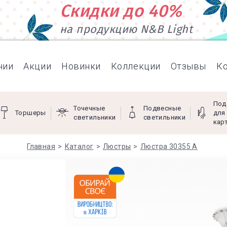
Скидки до 40%
на продукцию N&B Light
нии
Акции
Новинки
Коллекции
Отзывы
К
Под
Точечные
Подвесные
Торшеры
для
светильники
светильники
кар
Главная
Каталог
Люстры
Люстра 30355 А