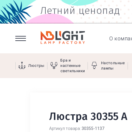
Летний ценопад
О компа
Бра и
Настольные
Люстры
настенные
лампы
светильники
Люстра 30355 А
Артикул товара:
30355-1137