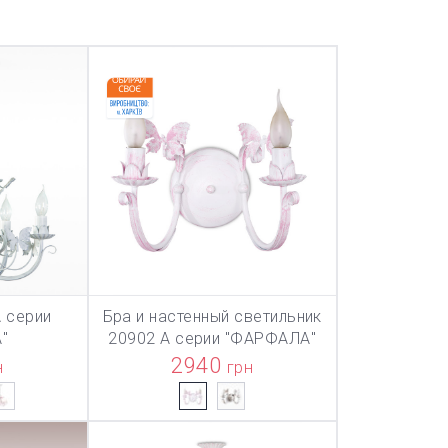
 серии
Бра и настенный светильник
ТОВАР ДОБАВЛЕН В КОРЗИНУ
ТОВАР ДОБА
НУ
В КОРЗИНУ
"
20902 А серии "ФАРФАЛА"
2940
н
грн