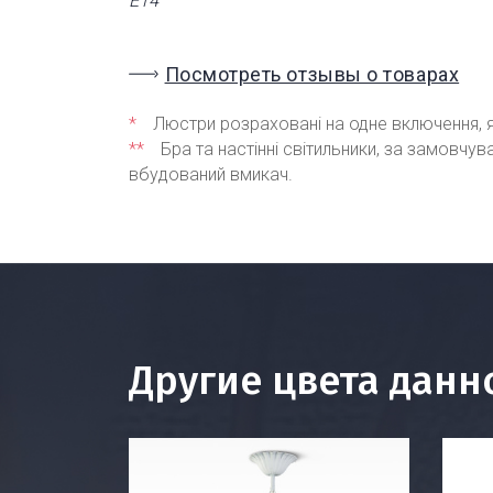
Е14
Посмотреть отзывы о товарах
*
Люстри розраховані на одне включення, я
**
Бра та настінні світильники, за замовчу
вбудований вмикач.
Другие цвета данн