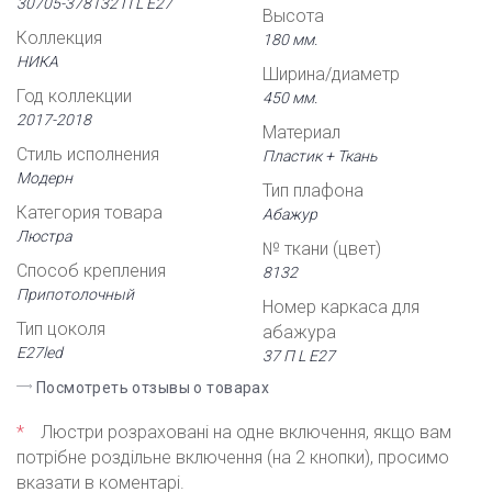
30705-378132 П L Е27
Высота
Коллекция
180 мм.
НИКА
Ширина/диаметр
Год коллекции
450 мм.
2017-2018
Материал
Стиль исполнения
Пластик + Ткань
Модерн
Тип плафона
Категория товара
Абажур
Люстра
№ ткани (цвет)
Способ крепления
8132
Припотолочный
Номер каркаса для
Тип цоколя
абажура
Е27led
37 П L Е27
Посмотреть отзывы о товарах
*
Люстри розраховані на одне включення, якщо вам
потрібне роздільне включення (на 2 кнопки), просимо
вказати в коментарі.