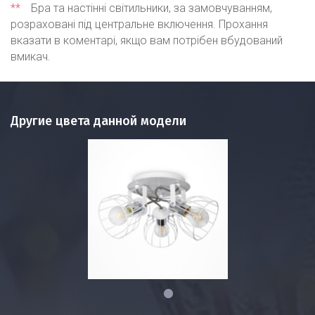
**
Бра та настінні світильники, за замовчуванням,
розраховані під центральне включення. Прохання
вказати в коментарі, якщо вам потрібен вбудований
вмикач.
Другие цвета данной модели
1