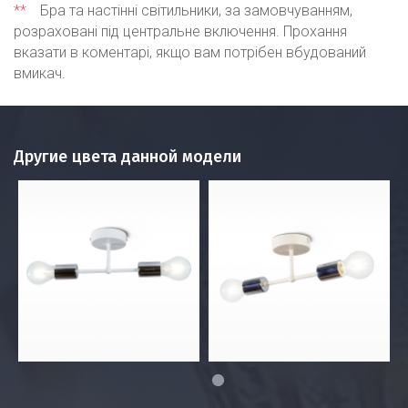
**
Бра та настінні світильники, за замовчуванням,
розраховані під центральне включення. Прохання
вказати в коментарі, якщо вам потрібен вбудований
вмикач.
Другие цвета данной модели
1