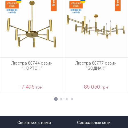
New
New
Люстра 80744 серии
Люстра 80777 серии
"НОРТОН"
"ЗОДИАК"
7 495
86 050
грн
грн
1
2
3
4
Связаться с нами
Социальные сети