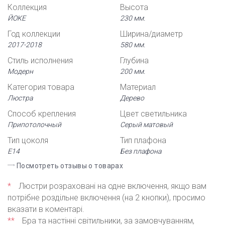
Коллекция
Высота
ЙОКЕ
230 мм.
Год коллекции
Ширина/диаметр
2017-2018
580 мм.
Стиль исполнения
Глубина
Модерн
200 мм.
Категория товара
Материал
Люстра
Дерево
Способ крепления
Цвет светильника
Припотолочный
Серый матовый
Тип цоколя
Тип плафона
Е14
Без плафона
Посмотреть отзывы о товарах
*
Люстри розраховані на одне включення, якщо вам
потрібне роздільне включення (на 2 кнопки), просимо
вказати в коментарі.
**
Бра та настінні світильники, за замовчуванням,