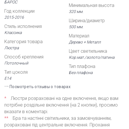
БАРОС
Минимальная высота
Год коллекции
320 мм.
2015-2016
Ширина/диаметр
Стиль исполнения
500 мм.
Классика
Материал
Категория товара
Дерево + Металл
Люстра
Цвет светильника
Способ крепления
Кор.мат./золото/патина
Потолочный
Тип плафона
Тип цоколя
Без плафона
Е14
Посмотреть отзывы о товарах
*
Люстри розраховані на одне включення, якщо вам
потрібне роздільне включення (на 2 кнопки), просимо
вказати в коментарі.
**
Бра та настінні світильники, за замовчуванням,
розраховані під центральне включення. Прохання