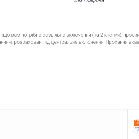
Без плафона
кщо вам потрібне роздільне включення (на 2 кнопки), проси
ванням, розраховані під центральне включення. Прохання вка
"