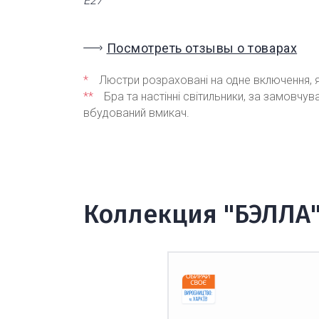
Е27
Посмотреть отзывы о товарах
*
Люстри розраховані на одне включення, я
**
Бра та настінні світильники, за замовчу
вбудований вмикач.
Коллекция "БЭЛЛА