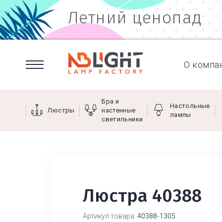
Летний ценопад
О компа
Бра и
Настольные
Люстры
настенные
лампы
светильники
Люстра 40388
Артикул товара:
40388-1305