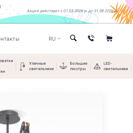
Акция действует с 01.05.2026 р. до 31.08.2026 р.
онтакты
RU
светки
Уличные
Большие
LED-
светильники
люстры
светильники
тин
+38 (097) 966-77-66
+38 (066) 249-68-88
+38 (093) 269-68-88
(viber)
Пн - Пт с 9:00 до 18:00,
Сб с 10:00 до 16:00