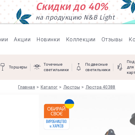
Скидки до 40%
на продукцию N&B Light
нии
Акции
Новинки
Коллекции
Отзывы
К
Под
Точечные
Подвесные
Торшеры
для
светильники
светильники
кар
Главная
Каталог
Люстры
Люстра 40388