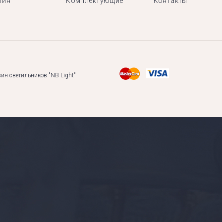
тин
Комплектующие
Контакты
ин светильников "NB Light"